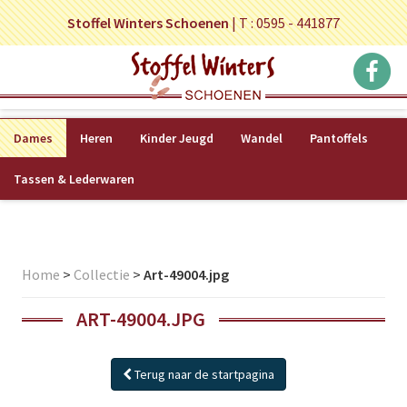
Stoffel Winters Schoenen
|
T : 0595 - 441877
Dames
Heren
Kinder Jeugd
Wandel
Pantoffels
Tassen & Lederwaren
Home
>
Collectie
>
Art-49004.jpg
ART-49004.JPG
Terug naar de startpagina