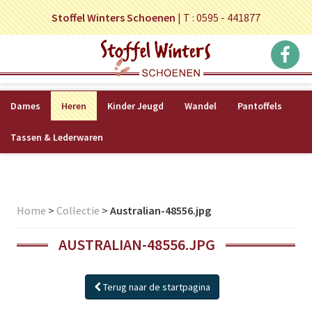
Stoffel Winters Schoenen
|
T : 0595 - 441877
Dames
Heren
Kinder Jeugd
Wandel
Pantoffels
Tassen & Lederwaren
Home
>
Collectie
>
Australian-48556.jpg
AUSTRALIAN-48556.JPG
Terug naar de startpagina