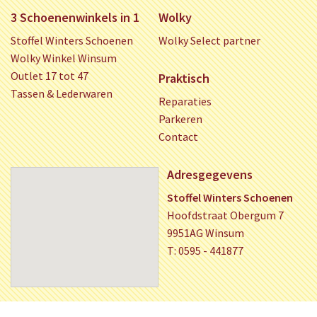
3 Schoenenwinkels in 1
Wolky
Stoffel Winters Schoenen
Wolky Select partner
Wolky Winkel Winsum
Outlet 17 tot 47
Praktisch
Tassen & Lederwaren
Reparaties
Parkeren
Contact
Adresgegevens
Stoffel Winters Schoenen
Hoofdstraat Obergum 7
9951AG Winsum
T: 0595 - 441877