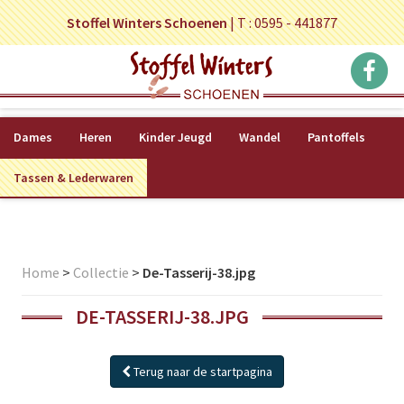
Stoffel Winters Schoenen
|
T : 0595 - 441877
Dames
Heren
Kinder Jeugd
Wandel
Pantoffels
Tassen & Lederwaren
Home
>
Collectie
>
De-Tasserij-38.jpg
DE-TASSERIJ-38.JPG
Terug naar de startpagina