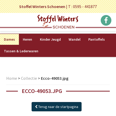
Stoffel Winters Schoenen
|
T : 0595 - 441877
Dames
Heren
Kinder Jeugd
Wandel
Pantoffels
Tassen & Lederwaren
Home
>
Collectie
>
Ecco-49053.jpg
ECCO-49053.JPG
Terug naar de startpagina