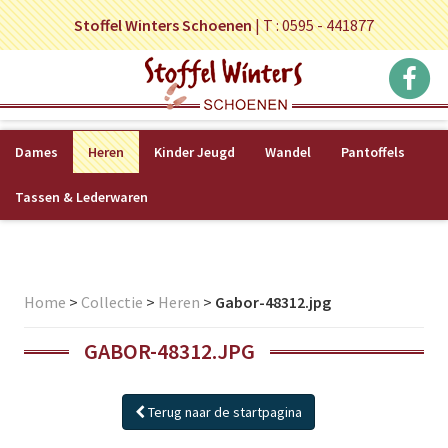
Stoffel Winters Schoenen
|
T : 0595 - 441877
Dames
Heren
Kinder Jeugd
Wandel
Pantoffels
Tassen & Lederwaren
Home
>
Collectie
>
Heren
>
Gabor-48312.jpg
GABOR-48312.JPG
Terug naar de startpagina