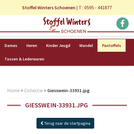
Stoffel Winters Schoenen
|
T : 0595 - 441877
Dames
Heren
Kinder Jeugd
Wandel
Pantoffels
Tassen & Lederwaren
Home
>
Collectie
>
Giesswein-33931.jpg
GIESSWEIN-33931.JPG
Terug naar de startpagina