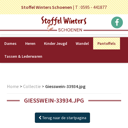
Stoffel Winters Schoenen
|
T : 0595 - 441877
Dames
Heren
Kinder Jeugd
Wandel
Pantoffels
Tassen & Lederwaren
Home
>
Collectie
>
Giesswein-33934.jpg
GIESSWEIN-33934.JPG
Terug naar de startpagina