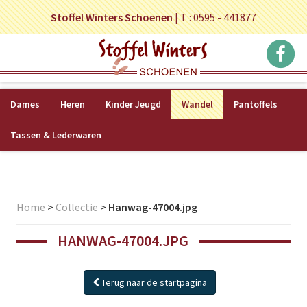
Stoffel Winters Schoenen
|
T : 0595 - 441877
Dames
Heren
Kinder Jeugd
Wandel
Pantoffels
Tassen & Lederwaren
Home
>
Collectie
>
Hanwag-47004.jpg
HANWAG-47004.JPG
Terug naar de startpagina