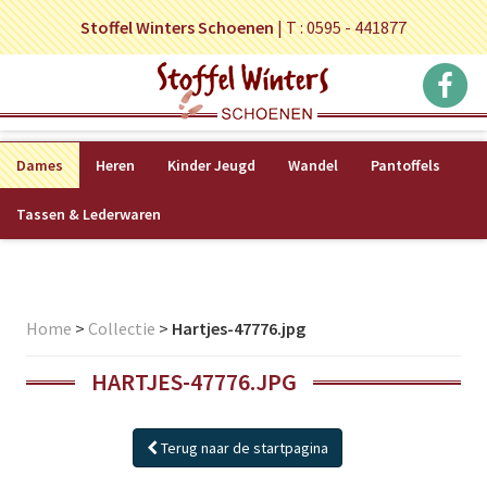
Stoffel Winters Schoenen
|
T : 0595 - 441877
Dames
Heren
Kinder Jeugd
Wandel
Pantoffels
Tassen & Lederwaren
Home
>
Collectie
>
Hartjes-47776.jpg
HARTJES-47776.JPG
Terug naar de startpagina