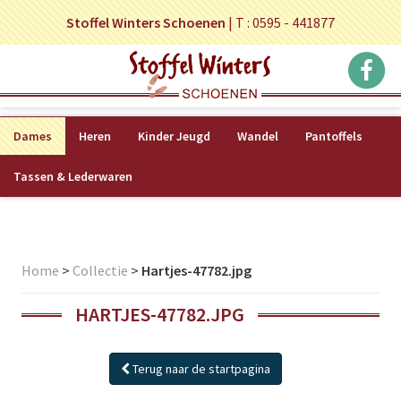
Stoffel Winters Schoenen
|
T : 0595 - 441877
Dames
Heren
Kinder Jeugd
Wandel
Pantoffels
Tassen & Lederwaren
Home
>
Collectie
>
Hartjes-47782.jpg
HARTJES-47782.JPG
Terug naar de startpagina