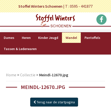
Stoffel Winters Schoenen
|
T : 0595 - 441877
Dames
Heren
Kinder Jeugd
Wandel
Pantoffels
Tassen & Lederwaren
Home
>
Collectie
>
Meindl-12670.jpg
MEINDL-12670.JPG
Terug naar de startpagina