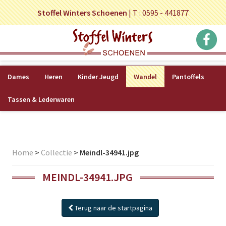
Stoffel Winters Schoenen
|
T : 0595 - 441877
Dames
Heren
Kinder Jeugd
Wandel
Pantoffels
Tassen & Lederwaren
Home
>
Collectie
>
Meindl-34941.jpg
MEINDL-34941.JPG
Terug naar de startpagina