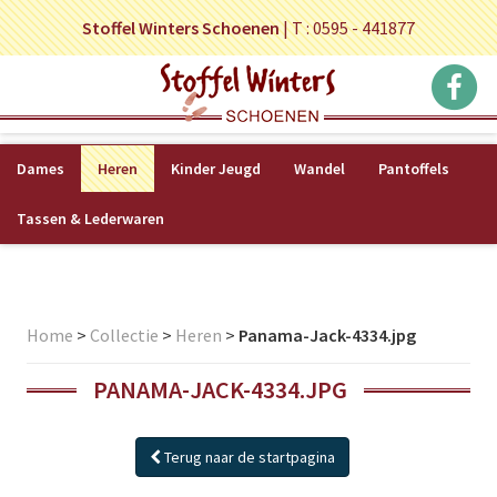
Stoffel Winters Schoenen
|
T : 0595 - 441877
Dames
Heren
Kinder Jeugd
Wandel
Pantoffels
Tassen & Lederwaren
Home
>
Collectie
>
Heren
>
Panama-Jack-4334.jpg
PANAMA-JACK-4334.JPG
Terug naar de startpagina