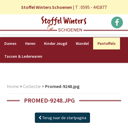
Stoffel Winters Schoenen
|
T : 0595 - 441877
Dames
Heren
Kinder Jeugd
Wandel
Pantoffels
Tassen & Lederwaren
Home
>
Collectie
>
Promed-9248.jpg
PROMED-9248.JPG
Terug naar de startpagina