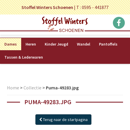
Stoffel Winters Schoenen
|
T : 0595 - 441877
Dames
Heren
Kinder Jeugd
Wandel
Pantoffels
Tassen & Lederwaren
Home
>
Collectie
>
Puma-49283.jpg
PUMA-49283.JPG
Terug naar de startpagina