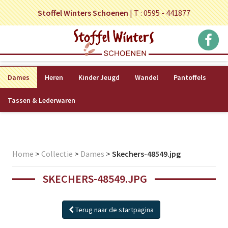
Stoffel Winters Schoenen
|
T : 0595 - 441877
Dames
Heren
Kinder Jeugd
Wandel
Pantoffels
Tassen & Lederwaren
Home
>
Collectie
>
Dames
>
Skechers-48549.jpg
SKECHERS-48549.JPG
Terug naar de startpagina