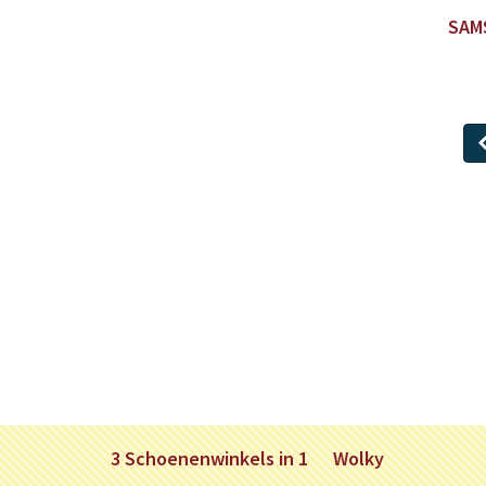
SAM
3 Schoenenwinkels in 1
Wolky