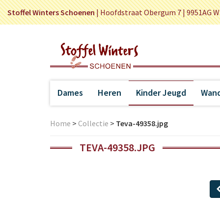
Stoffel Winters Schoenen
|
Hoofdstraat Obergum 7 | 9951AG W
Dames
Heren
Kinder Jeugd
Wand
Home
>
Collectie
>
Teva-49358.jpg
TEVA-49358.JPG