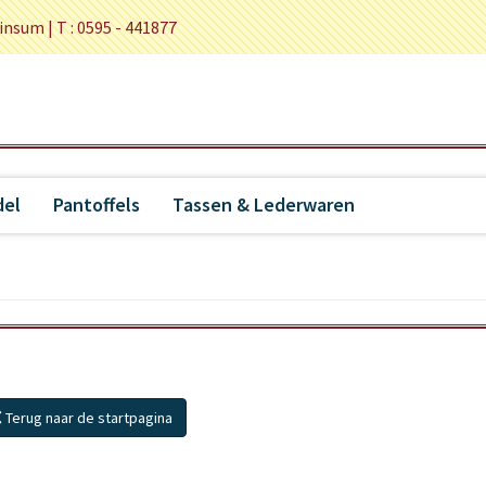
insum |
T : 0595 - 441877
el
Pantoffels
Tassen & Lederwaren
Terug naar de startpagina