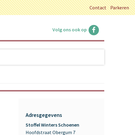
Contact
Parkeren
Volg ons ook op
Adresgegevens
Stoffel Winters Schoenen
Hoofdstraat Obergum 7