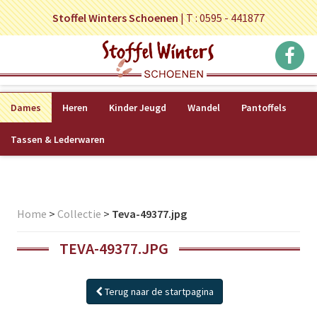
Stoffel Winters Schoenen
|
T : 0595 - 441877
Dames
Heren
Kinder Jeugd
Wandel
Pantoffels
Tassen & Lederwaren
Home
>
Collectie
>
Teva-49377.jpg
TEVA-49377.JPG
Terug naar de startpagina