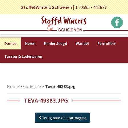
Stoffel Winters Schoenen
|
T : 0595 - 441877
Dames
Heren
Kinder Jeugd
Wandel
Pantoffels
Tassen & Lederwaren
Home
>
Collectie
>
Teva-49383.jpg
TEVA-49383.JPG
Terug naar de startpagina