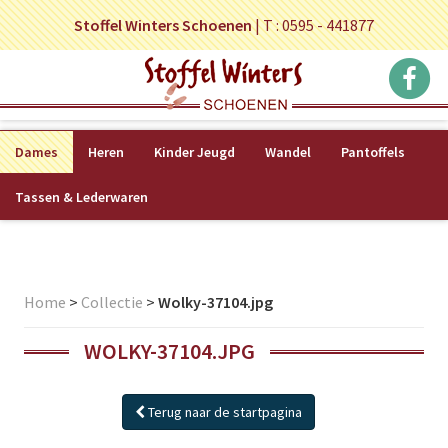
Stoffel Winters Schoenen
|
T : 0595 - 441877
Dames
Heren
Kinder Jeugd
Wandel
Pantoffels
Tassen & Lederwaren
Home
>
Collectie
>
Wolky-37104.jpg
WOLKY-37104.JPG
Terug naar de startpagina