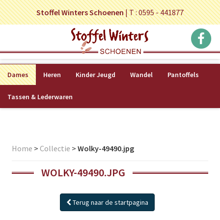
Stoffel Winters Schoenen
|
T : 0595 - 441877
Dames
Heren
Kinder Jeugd
Wandel
Pantoffels
Tassen & Lederwaren
Home
>
Collectie
>
Wolky-49490.jpg
WOLKY-49490.JPG
Terug naar de startpagina