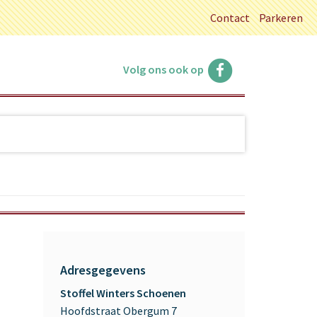
Contact
Parkeren
Volg ons ook op
Adresgegevens
Stoffel Winters Schoenen
Hoofdstraat Obergum 7