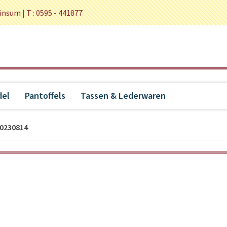
insum |
T : 0595 - 441877
el
Pantoffels
Tassen & Lederwaren
0230814